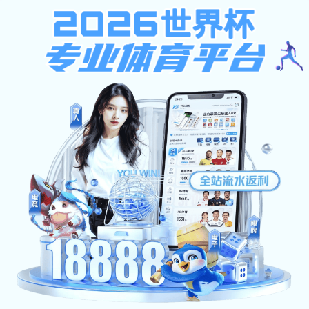
注册入口
必威体育
—— 比赛数据