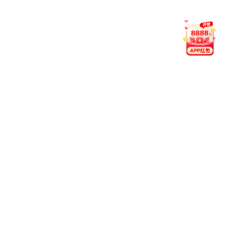
v6.2.0：
新增“热投榜”，自动聚合平台高关注赛事，便于快
速浏览。
v5.9.2：
话题聚合功能加入，集中展示当日热议赛事与趋
势。
界面与交互
v6.3.0：
全局交互动效优化，页面滚动与模块切换更流
畅。
v6.1.3：
夜间模式字体与背景对比度调整，提升阅读舒适
度。
v6.0.0：
视觉风格全面焕新，支持浅色与暗色模式自动切
换。