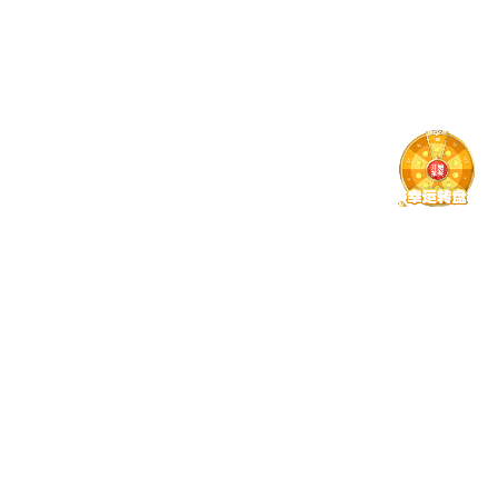
功能模块更新 · 分类查看版本
演进
我们从功能角度归纳最近多个版本的主要更新内容，便于你
快速了解优化方向。