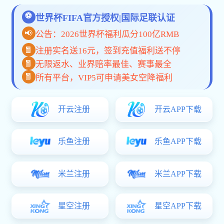
从这里开始
覆盖实时赛事、专业数据、高清视频，
必威体育
APP
与网页版为您提供便捷的体育服务。
APP下载
网页版入口
为什么选择 必威体育？
用心服务 · 细节决定体验