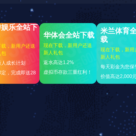
每一次更新，都是为提供更高效、更沉浸式的赛事体验而前行。
的性能压力。
配主流网络环境。
快速回放。
化。
。