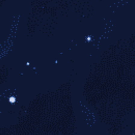
。
排查。
直观。
错过。
好。
。