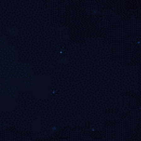
行业推荐品牌
曾被多家行业媒体列入年度推荐名单。