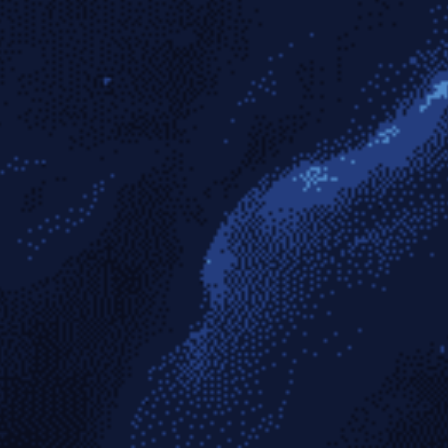
将继续围绕用户需求迭代优化，为每一次体育观赛体验提供稳定支持。
必威体育App功能亮点
级掌上观赛体验，随时随地了解赛事进程，畅享便捷操作与实时
实时比分&赛程
覆盖各大热门体育联赛