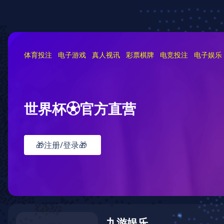
立即下载 必威体育 App
集实时比分、深度分析、社群互动于一体，用户
App Store 下载
Google Play 获取