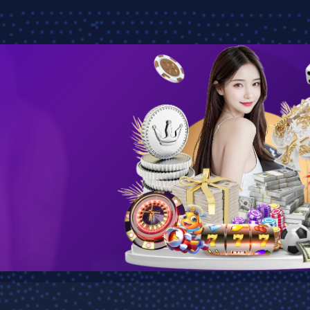
App下载
公司介绍
体育报道
专属的全场景赛事体验入口。
极速比分