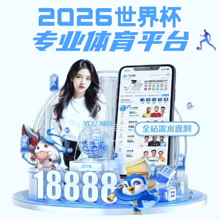
注册入口
必威体育
—— 比赛数据