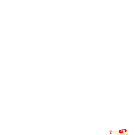
此外，在心理层面上，各位运动员也需要接受专业指
导，以应对密集赛程带来的焦虑和压力。这不仅关乎
个人表现，更直接影响到团队士气和凝聚力，因此务
必重视心理辅导工作。
4、如何应对密集赛程提升表现
为了更好地应对即将来临的一系列紧张赛事，科学管
理与调配资源显得尤为重要。教练团队需要制定针对
性的训练计划，以提高球员体能，同时加强技术细节
上的磨合，让每个成员都处于最佳竞技状态。
在饮食方面也要加以关注，为了保证运动员充沛体
力，应提供均衡且富含营养价值的餐食。此外，加强
水分补充也是必要步骤，有助于缓解疲劳，提高恢复