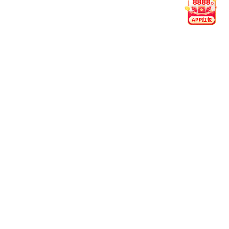
速度。
最后，不仅要考虑技术和体能层面的调整，还需关注
团队氛围建设。在这个紧张时期，通过组织一些团建
活动，有效增强成员之间沟通，加强彼此信任，也有
助于提升整体士气，使大家共同迎接挑战，实现目
标。
总结：
通过上述分析，我们可以看到“罗威尚未经历背靠背”
以及“杨瀚森明日有望出战”的背景下，对于即将到来
的七天六赛挑战，各方因素交织，共同决定了整支队
伍的发展方向。合理利用现有资源和人员配置，将是
成功的重要保障。