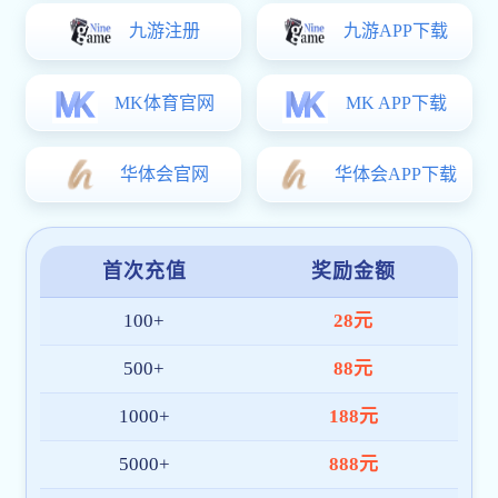
面临七天六赛的挑战
文章摘要：在体育竞技的世界中，球队的状态和球员
的身体状况对比赛结果有着至关重要的影响。近期，
罗威尚未经历背靠背赛事，而杨瀚森则在明日有望出
战，这为球队带来了新的希望。然而，随着即将到来
的七天六赛挑战，球队面临着巨大的压力与考验。本
文将从四个方面详细探讨这一情况，包括罗威的身体
状态及其对球队的重要性、杨瀚森的回归对阵容的影
响、背靠背赛事对球员心理与生理的挑战，以及如何
应对密集赛程提升球队表现等问题，从而全面分析当
前局势。